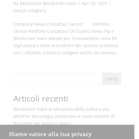
da
Redazione Blockchain Italia
|
Apr 16, 2021
|
Senza categoria
Company News Contattaci Servizi Portfolio
Servizi Portfolio Contattaci Chi Siamo News Flp e
Blockchain Italia alleate per l’innovazione nella PA
Digitalizzare tutte le pratiche del servizio pubblico
che i cittadini possono svolgere anche da remoto,...
Cerca
Articoli recenti
Blockchain Italia al Ministero della Cultura per
MEDITA: tecnologia immersiva e nuovi modelli di
fruizione per teatro e opera
Blockchain Italia S.r.l. conclude le attività residue
Diamo valore alla tua privacy