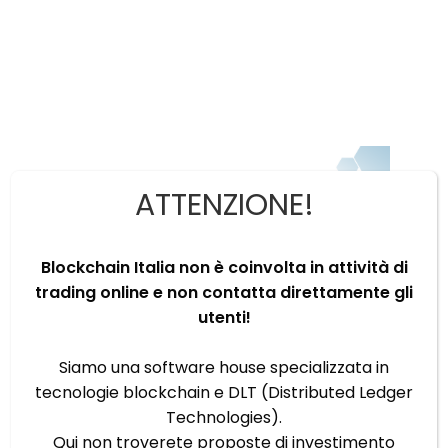
ATTENZIONE!
Blockchain Italia non è coinvolta in attività di
trading online e non contatta direttamente gli
utenti!
Siamo una software house specializzata in
IMQ si affida a Blockchain Italia per i certificati
tecnologie blockchain e DLT (Distributed Ledger
di conformità
da
Redazione Blockchain Italia
|
Mar 27, 2023
|
Technologies).
Senza categoria
Qui non troverete proposte di investimento