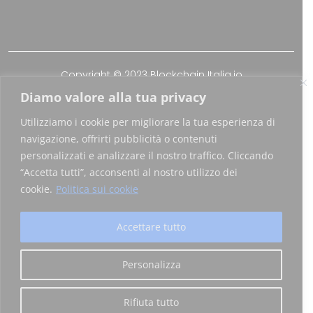
Copyright © 2023 Blockchain Italia.io
Diamo valore alla tua privacy
Blockchain Italia S.r.l. P.IVA 10441490967
Utilizziamo i cookie per migliorare la tua esperienza di
Via Brembo 27, 20139 Milano
navigazione, offrirti pubblicità o contenuti
personalizzati e analizzare il nostro traffico. Cliccando
“Accetta tutti”, acconsenti al nostro utilizzo dei
Privacy Policy
|
Certificazioni
cookie.
Politica sui cookie
Registro
OAM
- Numero Iscrizione: PSV53
Accettare tutto
Personalizza
Rifiuta tutto