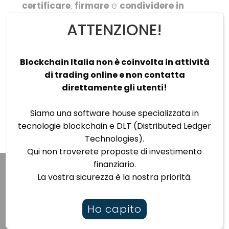
certificare
,
firmare
e
condividere in
sicurezza
i documenti più importanti
ATTENZIONE!
grazie alla sigla di una doppia
partnership tra il sindacato, la società
Blockchain Italia.io e l’associazione
Blockchain Italia non è coinvolta in attività
Italia4blockchain.
di trading online e non contatta
Continua la lettura
direttamente gli utenti!
Siamo una software house specializzata in
tecnologie blockchain e DLT (Distributed Ledger
Technologies).
Qui non troverete proposte di investimento
finanziario.
La vostra sicurezza è la nostra priorità.
Ho capito
Vuoi lanciare un progetto web3 di successo?
Contattaci!